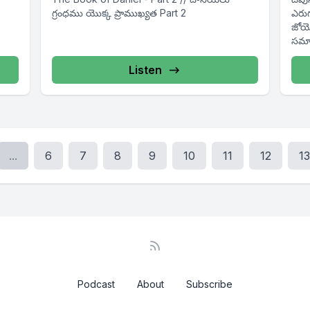
గ్రంధము యొక్క ప్రాముఖ్యత Part 2
ఎరుగ
జోయె
సమా
ప్రశ్న
Listen
...
6
7
8
9
10
11
12
13
Podcast
About
Subscribe