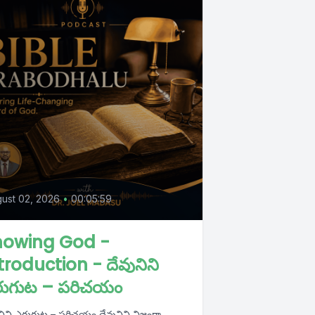
ust 02, 2026
•
00:05:59
nowing God -
troduction - దేవునిని
రుగుట – పరిచయం
నిని ఎరుగుట – పరిచయం దేవునిని నిజంగా