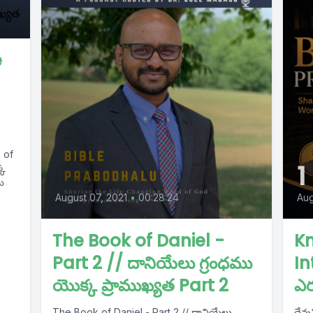
e
1
August 07, 2021
•
00:28:24
Aug
The Book of Daniel -
K
Part 2 // దానియేలు గ్రంధము
In
యొక్క ప్రాముఖ్యత Part 2
ఎ
The Book of Daniel - Part 2 // దానియేలు
దేవు