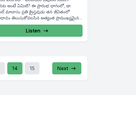
ుట అంటే ఏమిటి? ఈ ప్రారంభ భాగంలో, డా.
ల్ మాదాసు ప్రతి క్రైస్తవుడు తన జీవితంలో
ధానం తెలుసుకోవలసిన అత్యంత ప్రాముఖ్యమైన
కు...
Listen
14
15
Next