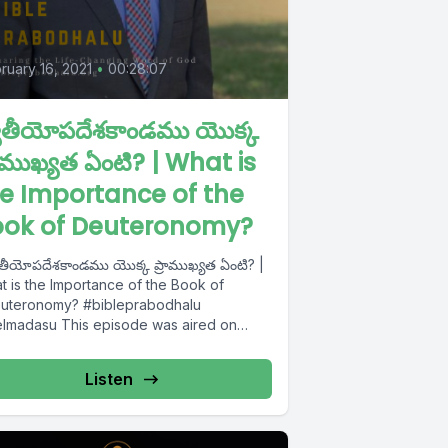
ruary 16, 2021
•
00:28:07
వితీయోపదేశకాండము యొక్క
రాముఖ్యత ఏంటి? | What is
e Importance of the
ook of Deuteronomy?
ితీయోపదేశకాండము యొక్క ప్రాముఖ్యత ఏంటి? |
t is the Importance of the Book of
onomy? #bibleprabodhalu
elmadasu This episode was aired on
dana TV on...
Listen