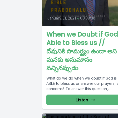
January 31, 2021
•
00:38:38
When we Doubt if God 
Able to Bless us //
దేవునికి సామర్థ్యం ఉందా అని
మనకు అనుమానం
వచ్చినప్పుడు
What do we do when we doubt if God is
ABLE to bless us or answer our prayers, 
concerns? To answer this question,...
Listen