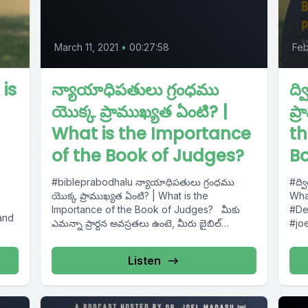
March 11, 2021
•
00:27:58
Feb
is
న్యాయాధిపతులు గ్రంధము
ద్
యొక్క ప్రాముఖ్యత ఏంటి? |
ప్
What is the Importance
th
of the Book of Judges?
B
#bibleprabodhalu న్యాయాధిపతులు గ్రంధము
#ద్వ
యొక్క ప్రాముఖ్యత ఏంటి? | What is the
Wha
Importance of the Book of Judges? మీకు
#Deuter
and
ఎమన్నా ప్రార్ధన అవస్రతలు ఉంటె, మీరు బైబిల్
#jo
ప్రబోధాలు...
Ara
Listen