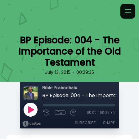
BP Episode: 004 - The
Importance of the Old
Testament
•
July 13, 2015
00:29:35
Bible Prabodhalu
1x
00:00
/
00:29:35
SUBSCRIBE
SHARE