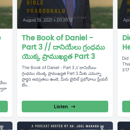
August 19, 2021
•
00:26:12
Apr
e
The Book of Daniel -
Di
Part 3 // దానియేలు గ్రంధము
He
యొక్క ప్రాముఖ్యత Part 3
Did 
This
The Book of Daniel - Part 3 // దానియేలు
3:17
గ్రంధము యొక్క ప్రాముఖ్యత Part 3 మీకు ఎమన్నా
ప్రార్ధన అవస్రతలు ఉంటె, మీరు బైబిల్ ప్రబోధాలు ప్రేయర్
టీం...
Listen