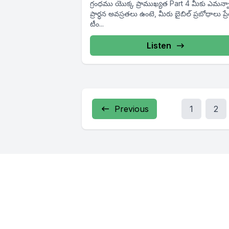
గ్రంధము యొక్క ప్రాముఖ్యత Part 4 మీకు ఎమన్నా
ప్రార్ధన అవస్రతలు ఉంటె, మీరు బైబిల్ ప్రబోధాలు ప్
టీం...
Listen
Previous
1
2