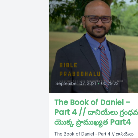
September 07, 2021
•
00:29:23
The Book of Daniel -
Part 4 // దానియేలు గ్రంధ
యొక్క ప్రాముఖ్యత Part4
The Book of Daniel - Part 4 // దానియేలు