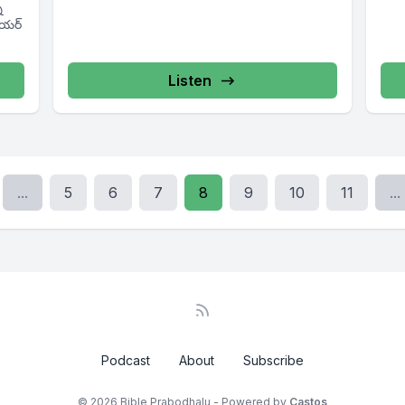
రేయర్
Listen
...
5
6
7
8
9
10
11
...
Podcast
About
Subscribe
© 2026 Bible Prabodhalu - Powered by
Castos