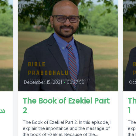
December 15, 2021
•
00:27:56
Oct
The Book of Ezekiel Part
Th
ము
2
1
The Book of Ezekiel Part 2. In this episode, I
The Bo
explain the importance and the message of
exp
the book of Ezekiel. Because of the...
the 