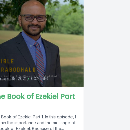
ober 05, 2021
•
00:25:46
e Book of Ezekiel Part
ok of Ezekiel Part 1. In this episode, I
lain the importance and the message of
book of Ezekiel. Because of the...