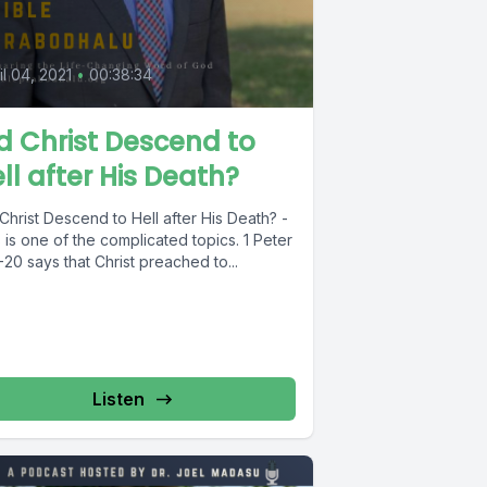
il 04, 2021
•
00:38:34
d Christ Descend to
ll after His Death?
Christ Descend to Hell after His Death? -
 is one of the complicated topics. 1 Peter
-20 says that Christ preached to...
Listen